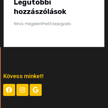
Legutóbbi
hozzászólások
Nincs megjeleníthető bejegyzés.
Kövess minket!