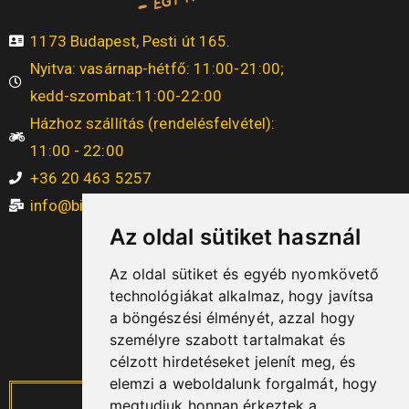
1173 Budapest, Pesti út 165.
Nyitva: vasárnap-hétfő: 11:00-21:00;
kedd-szombat:11:00-22:00
Házhoz szállítás (rendelésfelvétel):
11:00 - 22:00
+36 20 463 5257
info@bistro17.hu
Az oldal sütiket használ
Az oldal sütiket és egyéb nyomkövető
technológiákat alkalmaz, hogy javítsa
a böngészési élményét, azzal hogy
személyre szabott tartalmakat és
célzott hirdetéseket jelenít meg, és
elemzi a weboldalunk forgalmát, hogy
megtudjuk honnan érkeztek a