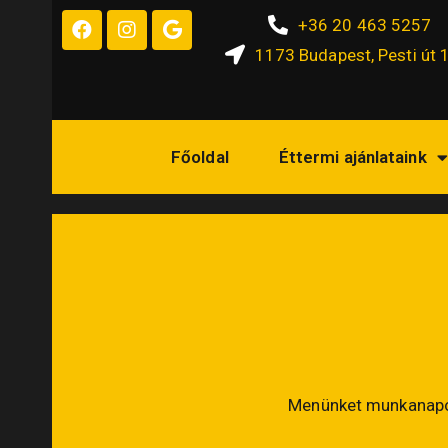
+36 20 463 5257
1173 Budapest, Pesti út 
Főoldal
Éttermi ajánlataink
Menünket munkanapok