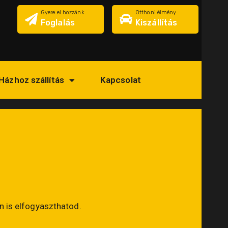
Gyere el hozzánk
Otthoni élmény
Foglalás
Kiszállítás
Házhoz szállítás
Kapcsolat
 is elfogyaszthatod.